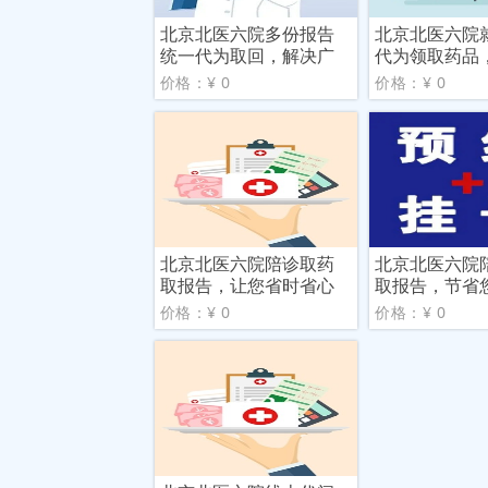
北京北医六院多份报告
北京北医六院
统一代为取回，解决广
代为领取药品
大群
您挂
价格：¥ 0
价格：¥ 0
北京北医六院陪诊取药
北京北医六院
取报告，让您省时省心
取报告，节省
排队
价格：¥ 0
价格：¥ 0