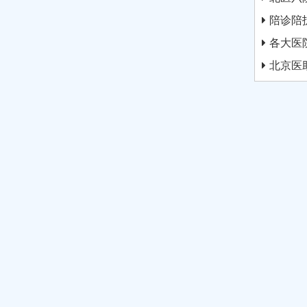
陪诊陪
各大医
北京医