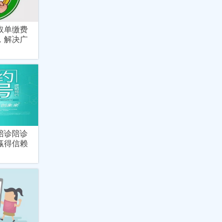
取单缴费
，解决广
陪诊陪诊
赢得信赖