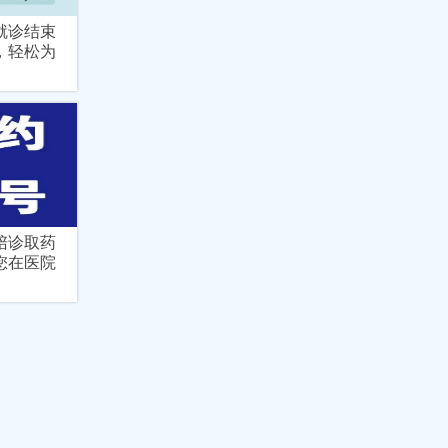
就诊结束
，轻松为
陪诊取药
您在医院