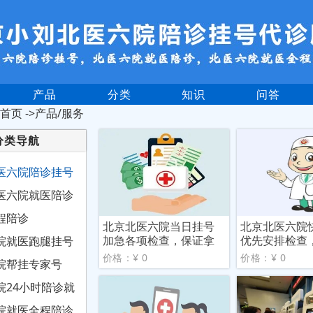
产品
分类
知识
问答
首页
->产品/服务
分类导航
医六院陪诊挂号
医六院就医陪诊
程陪诊
北京北医六院当日挂号
北京北医六院
加急各项检查，保证拿
优先安排检查
院就医跑腿挂号
到号
路，
价格：¥ 0
价格：¥ 0
院帮挂专家号
院24小时陪诊就
院就医全程陪诊